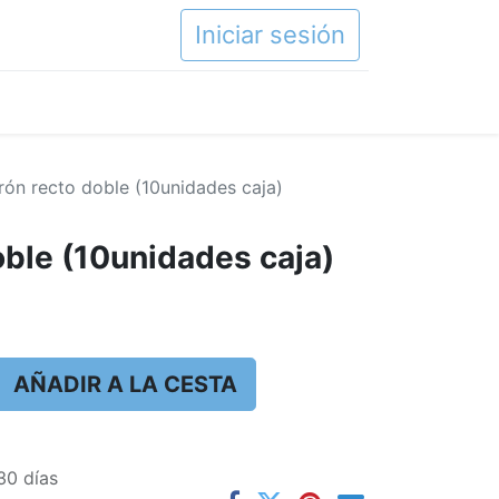
Iniciar sesión
rón recto doble (10unidades caja)
oble (10unidades caja)
AÑADIR A LA CESTA
30 días