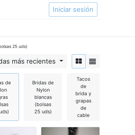
Iniciar sesión
bolsas 25 uds)
das más recientes
Tacos
as de
Bridas de
de
lon
Nylon
brida y
gras
blancas
grapas
lsas
(bolsas
de
uds)
25 uds)
cable