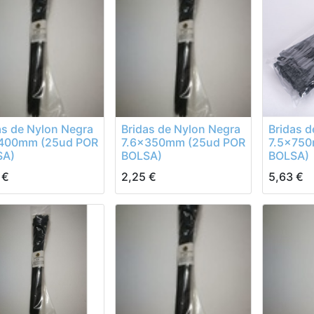
as de Nylon Negra
Bridas de Nylon Negra
Bridas d
x400mm (25ud POR
7.6x350mm (25ud POR
7.5x750
SA)
BOLSA)
BOLSA)
€
2,25
€
5,63
€