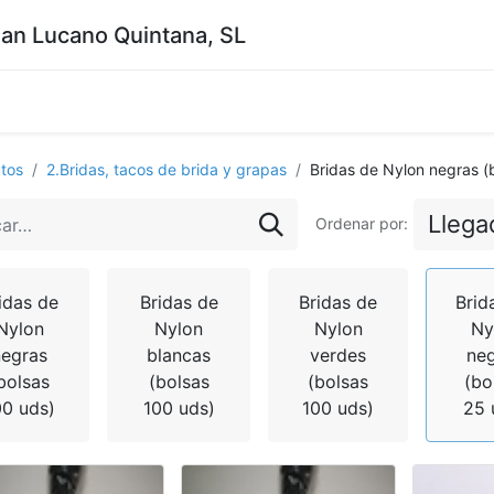
uan Lucano Quintana, SL
tos
2.Bridas, tacos de brida y grapas
Bridas de Nylon negras (
Llega
Ordenar por:
idas de
Bridas de
Bridas de
Brid
Nylon
Nylon
Nylon
Ny
negras
blancas
verdes
ne
bolsas
(bolsas
(bolsas
(bo
00 uds)
100 uds)
100 uds)
25 