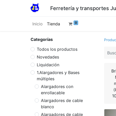
Ferretería y transportes J
0
Inicio
Tienda
Categorías
Produc
Todos los productos
Novedades
Liquidación
Br
1.Alargadores y Bases
múltiples
Alargadores con
(
enrollacable
1
Alargadores de cable
blanco
Alargadores de cable