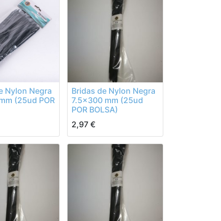
e Nylon Negra
Bridas de Nylon Negra
mm (25ud POR
7.5x300 mm (25ud
POR BOLSA)
2,97
€